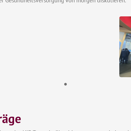
ser Gesundheitsversorgung von morgen diskutieren.
räge